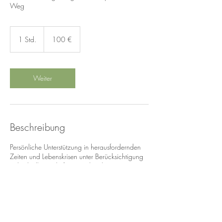
Weg
100
Euro
1 Std.
1
100 €
S
t
d
Weiter
Beschreibung
Persönliche Unterstützung in herausfordernden
Zeiten und Lebenskrisen unter Berücksichtigung
individueller Bedürfnisse und Ziele.
Kontaktangaben